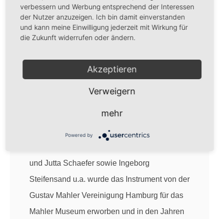
verbessern und Werbung entsprechend der Interessen
Dieses hervorragend erhaltene
der Nutzer anzuzeigen. Ich bin damit einverstanden
Reproduktionsinstrument ist eines von ca. 50
und kann meine Einwilligung jederzeit mit Wirkung für
die Zukunft widerrufen oder ändern.
noch existierenden Welte Steinway Pianos,
von denen seinerzeit überhaupt nur 650 Stück
Akzeptieren
gebaut wurden, also eine echte Rarität. Die
Verweigern
Notenrollen sind quasi Tonträger aus der Zeit
vor der Schallplatte, sogar die
mehr
Anschlagsdynamik wird mit übermittelt.
Powered by
Dank großzügiger Zuwendungen von Manfred
und Jutta Schaefer sowie Ingeborg
Steifensand u.a. wurde das Instrument von der
Gustav Mahler Vereinigung Hamburg für das
Mahler Museum erworben und in den Jahren