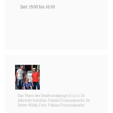
Zeit: 15:00 bis 16:30
Das Team des Stadtrundgangs (v.l.n.r.): Dr.
Albrecht Schultze, Fabian Frommknecht, Dr.
Dieter Wilde; Foto: Fabian Frommknecht