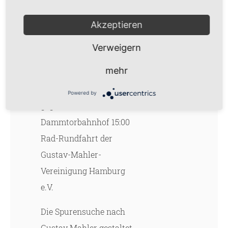
Spuren
Akzeptieren
Verweigern
mehr
Treffpunkt:
Moorweide
Powered by
gegenüber
Dammtorbahnhof 15:00
Rad-Rundfahrt der
Gustav-Mahler-
Vereinigung Hamburg
e.V.
Die Spurensuche nach
Gustav Mahler gestaltet