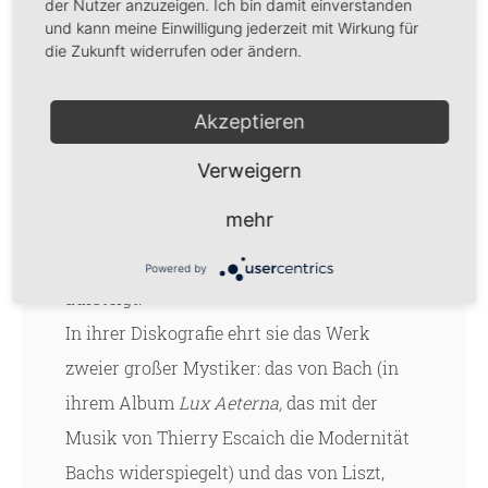
der Nutzer anzuzeigen. Ich bin damit einverstanden
einen Namen gemacht. Le Monde schreibt:
und kann meine Einwilligung jederzeit mit Wirkung für
die Zukunft widerrufen oder ändern.
„Ihre Aufnahme ist eine Verdichtung der
Lisztschen Galaxie und die Pianistin eine
Akzeptieren
Inkarnation der Hauptfiguren des Olymp:
von der Jägerin Diana, die mit ihrem
Verweigern
Bösendorfer-Bogen keine Ausdrucksziele
mehr
verpasst, bis zum schwer fassbaren
Merkur, der aus ihren virtuosen Fingern
Powered by
aufsteigt.“
In ihrer Diskografie ehrt sie das Werk
zweier großer Mystiker: das von Bach (in
ihrem Album
Lux Aeterna,
das mit der
Musik von Thierry Escaich die Modernität
Bachs widerspiegelt) und das von Liszt,