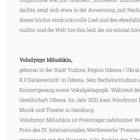
dachte, zeigt sich etwa in der Anweisung „mit Nach
dieses höchst eindrucksvolle Lied und den ebenfalls
mußte, und die Welt tue ihm leid, die sie einmal hör
Volodymyr Milushkin,
geboren in der Stadt Yuzhne, Region Odessa / Ukra
K.F.Dankewitsch" in Odessa. Sein Bachelorstudium
Konzertgesang sowie Vokalpädagogik. Während des 
Gesellschaft Odessa. Im Jahr 2021 kam Volodymyr 
Musik und Theater in Hamburg.
Volodymyr Milushkin ist Preisträger zahlreicher We
Preis des IX. Internationalen Wettbewerbs "Premi
gemeinsam mit der Pianistin Julia Seckler den 2.D