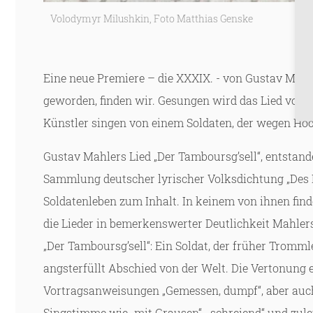
Volodymyr Milushkin, Foto Matthias Genske
Eine neue Premiere – die XXXIX. - von Gustav Mahler
geworden, finden wir. Gesungen wird das Lied von
Künstler singen von einem Soldaten, der wegen Hoch
Gustav Mahlers Lied „Der Tamboursg’sell“, entstan
Sammlung deutscher lyrischer Volksdichtung „Des 
Soldatenleben zum Inhalt. In keinem von ihnen find
die Lieder in bemerkenswerter Deutlichkeit Mahler
„Der Tamboursg’sell“: Ein Soldat, der früher Tromm
angsterfüllt Abschied von der Welt. Die Vertonung 
Vortragsanweisungen „Gemessen, dumpf“, aber auch 
Singstimme wie „mit Grausen“, „schreiend“ und zule