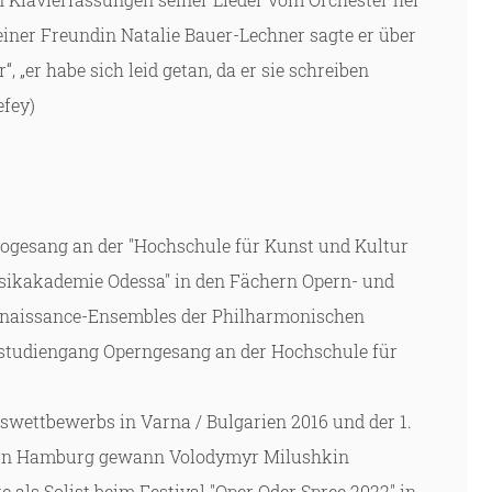
einer Freundin Natalie Bauer-Lechner sagte er über
„er habe sich leid getan, da er sie schreiben
efey)
ologesang an der "Hochschule für Kunst und Kultur
usikakademie Odessa" in den Fächern Opern- und
Renaissance-Ensembles der Philharmonischen
rstudiengang Operngesang an der Hochschule für
gswettbewerbs in Varna / Bulgarien 2016 und der 1.
inn in Hamburg gewann Volodymyr Milushkin
als Solist beim Festival "Oper Oder Spree 2022" in