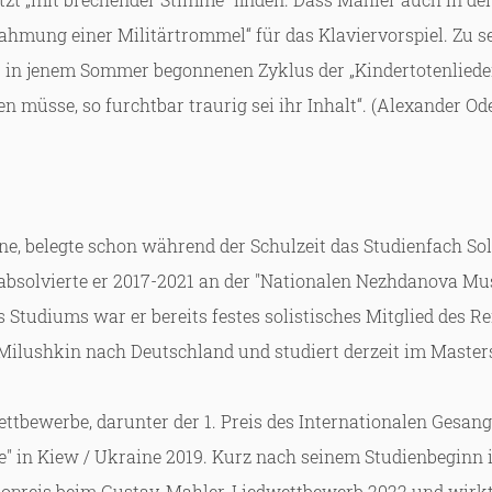
ahmung einer Militärtrommel“ für das Klaviervorspiel. Zu s
 in jenem Sommer begonnenen Zyklus der „Kindertotenlieder“, 
en müsse, so furchtbar traurig sei ihr Inhalt“. (Alexander Od
ine, belegte schon während der Schulzeit das Studienfach S
 absolvierte er 2017-2021 an der "Nationalen Nezhdanova M
Studiums war er bereits festes solistisches Mitglied des 
Milushkin nach Deutschland und studiert derzeit im Maste
ttbewerbe, darunter der 1. Preis des Internationalen Gesan
ere" in Kiew / Ukraine 2019. Kurz nach seinem Studienbeg
uopreis beim Gustav-Mahler-Liedwettbewerb 2022 und wirkte 