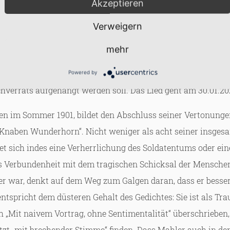
Akzeptieren
Verweigern
mehr
s Lieder steht in Kürze an: Es ist eine ganz besonders schö
Volodymyr Milushkin
(Bassbariton),
Julia Seckler
(Klavier) begleitet ihn am Klavier. Beide als ukrainische
Powered by
verrats aufgehängt werden soll. Das Lied geht am 30.01.202
den im Sommer 1901, bildet den Abschluss seiner Vertonunge
Knaben Wunderhorn“. Nicht weniger als acht seiner insges
et sich indes eine Verherrlichung des Soldatentums oder eine
s Verbundenheit mit dem tragischen Schicksal der Menschen, 
ler war, denkt auf dem Weg zum Galgen daran, dass er besser
entspricht dem düsteren Gehalt des Gedichtes: Sie ist als T
„Mit naivem Vortrag, ohne Sentimentalität“ überschrieben,
tzt „mit brechender Stimme“ finden. Dass Mahler auch in de