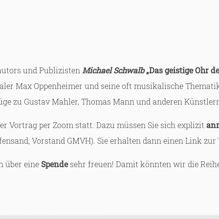
autors und Publizisten
Michael Schwalb
„Das geistige Ohr d
Maler Max Oppenheimer und seine oft musikalische Thematik
züge zu Gustav Mahler, Thomas Mann und anderen Künstlern
ler Vortrag per Zoom statt. Dazu müssen Sie sich explizit
an
fensand, Vorstand GMVH). Sie erhalten dann einen Link zur
ch über eine
Spende
sehr freuen! Damit könnten wir die Reih
e einen Mitschnitt des Vortrags auf dem Youtube-Kanal der 