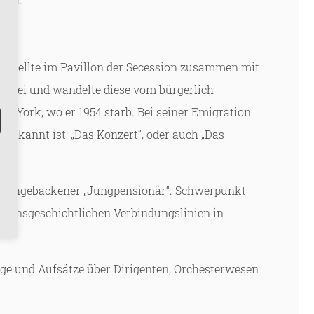
d stellte im Pavillon der Secession zusammen mit
alerei und wandelte diese vom bürgerlich-
ew York, wo er 1954 starb. Bei seiner Emigration
 bekannt ist: „Das Konzert“, oder auch „Das
frischgebackener „Jungpensionär“. Schwerpunkt
ationsgeschichtlichen Verbindungslinien in
äge und Aufsätze über Dirigenten, Orchesterwesen