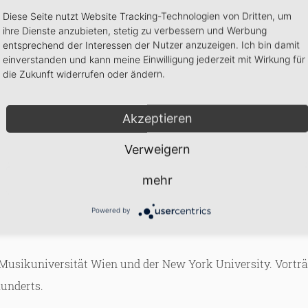
Diese Seite nutzt Website Tracking-Technologien von Dritten, um
ihre Dienste anzubieten, stetig zu verbessern und Werbung
entsprechend der Interessen der Nutzer anzuzeigen. Ich bin damit
einverstanden und kann meine Einwilligung jederzeit mit Wirkung für
ahrhundert auf. Er teilte ein Atelier mit Egon Schiele un
die Zukunft widerrufen oder ändern.
ich Max Oppenheimer, der mit MOPP signierte, auf Portraitm
 Portrait. 1930 als „entartet“ verfemt, emigrierte er nach N
Akzeptieren
ammengesetzt ein Bild ergeben, das unter verschiedenen Titeln
Verweigern
ent der Wiener Philharmoniker.
mehr
ermusiker, war Abteilungsleiter beim WDR in Köln und nun 
Spurensuchen und die Darstellung von kultur- und interpret
Powered by
r Musikuniversität Wien und der New York University. Vortr
hunderts.