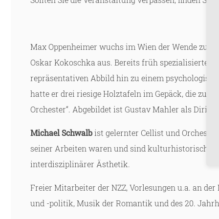
Max Oppenheimer wuchs im Wien der Wende zum 20. J
Oskar Kokoschka aus. Bereits früh spezialisierte s
repräsentativen Abbild hin zu einem psychologischen
hatte er drei riesige Holztafeln im Gepäck, die zus
Orchester“. Abgebildet ist Gustav Mahler als Dirig
Michael Schwalb
ist gelernter Cellist und Orchest
seiner Arbeiten waren und sind kulturhistorische 
interdisziplinärer Ästhetik.
Freier Mitarbeiter der NZZ, Vorlesungen u.a. an de
und -politik, Musik der Romantik und des 20. Jahr