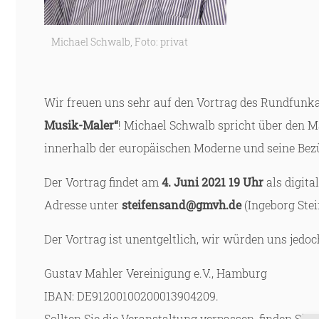
Michael Schwalb, Foto: privat
Wir freuen uns sehr auf den Vortrag des Rundfunk
Musik-Maler“
! Michael Schwalb spricht über den 
innerhalb der europäischen Moderne und seine Be
Der Vortrag findet am
4. Juni
2021
19 Uhr
als digita
Adresse unter
steifensand@gmvh.de
(Ingeborg Stei
Der Vortrag ist unentgeltlich, wir würden uns jedo
Gustav Mahler Vereinigung e.V., Hamburg
IBAN: DE91200100200013904209.
Sollten Sie die Veranstaltung verpassen, finden Si