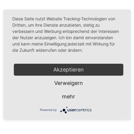
Diese Seite nutzt Website Tracking-Technologien von
Dritten, um ihre Dienste anzubieten, stetig zu
verbessern und Werbung entsprechend der Interessen
der Nutzer anzuzeigen. Ich bin damit einverstanden
und kann meine Einwilligung jederzeit mit Wirkung für
die Zukunft widerrufen oder ändern.
Lorem ipsum dolor sit amet, consetetur
sadipscing elitr, sed diam nonumy eirmod
Akzeptieren
tempor invidunt ut labore et dolore magna
Verweigern
aliquyam erat, sed diam voluptua. At vero eos et
accusam et justo duo dolores et ea rebum. Stet
mehr
clita kasd gubergren, no sea takimata...
Powered by