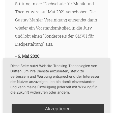
Stiftung in der Hochschule für Musik und
Theater wird auf Mai 2021 verschoben. Die
Gustav Mahler Vereinigung entsendet dann
wieder ein Vorstandsmitglied in die Jury
und lobt einen "Sonderpreis der GMVH für
Liedgestaltung" aus.
- 6. Mai 2020:
Der in Verbindung mit der
Diese Seite nutzt Website Tracking-Technologien von
Dritten, um ihre Dienste anzubieten, stetig zu
Jahresmitgliederversammlung der GMVH
verbessern und Werbung entsprechend der Interessen
geplante
Liederabend
mit Idunnu Münch
der Nutzer anzuzeigen. Ich bin damit einverstanden
und kann meine Einwilligung jederzeit mit Wirkung für
und Nils Basters wird auf einen späteren
die Zukunft widerrufen oder ändern.
Termin verschoben.
Akzeptieren
Die
Jahresmitgliederversammlung der