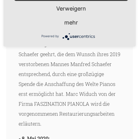
Mahler Vereinigung
soll, wenn möglich,
Verweigern
Ende Juni/Anfang Juli stattfinden,
mehr
verbunden mit der Einweihung des neuen
Steinway-Welte Pianos. Mit der feierlichen
Powered by
Einweihung wird insbesondere Jutta
Schaefer geehrt, die dem Wunsch ihres 2019
verstorbenen Mannes Manfred Schaefer
entsprechend, durch eine großzügige
Spende die Anschaffung des Welte Pianos
erst ermöglicht hat. Marc Widuch von der
Firma FASZINATION PIANOLA wird die
vorgenommenen Restaurierungsarbeiten
erläutern.
- 8. Mai 2020: