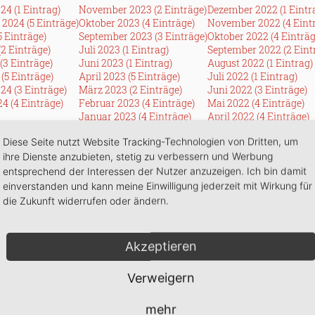
24 (1 Eintrag)
November 2023 (2 Einträge)
Dezember 2022 (1 Eintr
2024 (5 Einträge)
Oktober 2023 (4 Einträge)
November 2022 (4 Eint
5 Einträge)
September 2023 (3 Einträge)
Oktober 2022 (4 Einträg
(2 Einträge)
Juli 2023 (1 Eintrag)
September 2022 (2 Eint
(3 Einträge)
Juni 2023 (1 Eintrag)
August 2022 (1 Eintrag)
(5 Einträge)
April 2023 (5 Einträge)
Juli 2022 (1 Eintrag)
24 (3 Einträge)
März 2023 (2 Einträge)
Juni 2022 (3 Einträge)
4 (4 Einträge)
Februar 2023 (4 Einträge)
Mai 2022 (4 Einträge)
Januar 2023 (4 Einträge)
April 2022 (4 Einträge)
März 2022 (2 Einträge)
Diese Seite nutzt Website Tracking-Technologien von Dritten, um
Februar 2022 (3 Einträg
Januar 2022 (1 Eintrag)
ihre Dienste anzubieten, stetig zu verbessern und Werbung
2016
entsprechend der Interessen der Nutzer anzuzeigen. Ich bin damit
7 (2 Einträge)
Dezember 2016 (9 Einträge)
einverstanden und kann meine Einwilligung jederzeit mit Wirkung für
7 (1 Eintrag)
die Zukunft widerrufen oder ändern.
1 Eintrag)
Einträge)
intrag)
Akzeptieren
 Einträge)
Einträge)
(1 Eintrag)
Verweigern
4 Einträge)
mehr