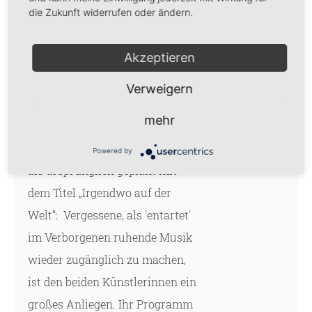
die Zukunft widerrufen oder ändern.
Davila (Sopran) und Linda Leine
(Klavier) gestalteten zusammen
Akzeptieren
mit Henning Lucius den
Jahresauftakt der Gustav
Verweigern
Mahler Vereinigung im
mehr
Lichtwarksaal. Das Publikum
erlebte ein ganz anderes Konzert
Powered by
als ursprünglich geplant mit
dem Titel „Irgendwo auf der
Welt“: Vergessene, als 'entartet'
im Verborgenen ruhende Musik
wieder zugänglich zu machen,
ist den beiden Künstlerinnen ein
großes Anliegen. Ihr Programm