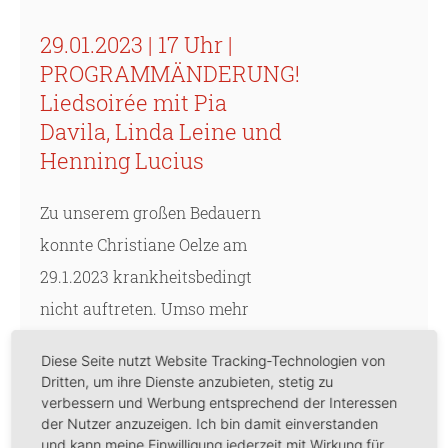
29.01.2023 | 17 Uhr |
PROGRAMMÄNDERUNG!
Liedsoirée mit Pia
Davila, Linda Leine und
Henning Lucius
Zu unserem großen Bedauern
konnte Christiane Oelze am
29.1.2023 krankheitsbedingt
nicht auftreten. Umso mehr
freuten wir uns, dass wir dank
Diese Seite nutzt Website Tracking-Technologien von
der Unterstützung von Henning
Dritten, um ihre Dienste anzubieten, stetig zu
verbessern und Werbung entsprechend der Interessen
Lucius kurzfristig adäquaten
der Nutzer anzuzeigen. Ich bin damit einverstanden
Ersatz finden konnten: Pia
und kann meine Einwilligung jederzeit mit Wirkung für